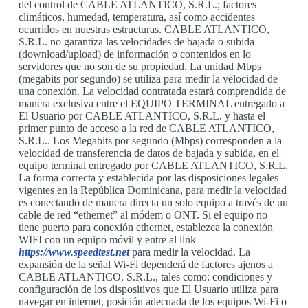
del control de CABLE ATLANTICO, S.R.L.; factores
climáticos, humedad, temperatura, así como accidentes
ocurridos en nuestras estructuras. CABLE ATLANTICO,
S.R.L. no garantiza las velocidades de bajada o subida
(download/upload) de información o contenidos en lo
servidores que no son de su propiedad. La unidad Mbps
(megabits por segundo) se utiliza para medir la velocidad de
una conexión. La velocidad contratada estará comprendida de
manera exclusiva entre el EQUIPO TERMINAL entregado a
El Usuario por CABLE ATLANTICO, S.R.L. y hasta el
primer punto de acceso a la red de CABLE ATLANTICO,
S.R.L.. Los Megabits por segundo (Mbps) corresponden a la
velocidad de transferencia de datos de bajada y subida, en el
equipo terminal entregado por CABLE ATLANTICO, S.R.L.
La forma correcta y establecida por las disposiciones legales
vigentes en la República Dominicana, para medir la velocidad
es conectando de manera directa un solo equipo a través de un
cable de red “ethernet” al módem o ONT. Si el equipo no
tiene puerto para conexión ethernet, establezca la conexión
WIFI con un equipo móvil y entre al link
https://www.speedtest.net
para medir la velocidad. La
expansión de la señal Wi-Fi dependerá de factores ajenos a
CABLE ATLANTICO, S.R.L., tales como: condiciones y
configuración de los dispositivos que El Usuario utiliza para
navegar en internet, posición adecuada de los equipos Wi-Fi o