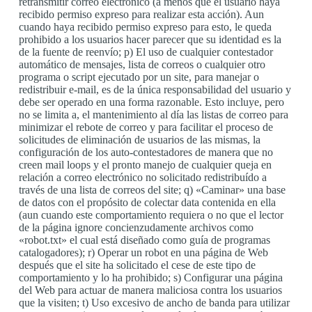
retransmitir correo electrónico (a menos que el usuario haya
recibido permiso expreso para realizar esta acción). Aun
cuando haya recibido permiso expreso para esto, le queda
prohibido a los usuarios hacer parecer que su identidad es la
de la fuente de reenvío; p) El uso de cualquier contestador
automático de mensajes, lista de correos o cualquier otro
programa o script ejecutado por un site, para manejar o
redistribuir e-mail, es de la única responsabilidad del usuario y
debe ser operado en una forma razonable. Esto incluye, pero
no se limita a, el mantenimiento al día las listas de correo para
minimizar el rebote de correo y para facilitar el proceso de
solicitudes de eliminación de usuarios de las mismas, la
configuración de los auto-contestadores de manera que no
creen mail loops y el pronto manejo de cualquier queja en
relación a correo electrónico no solicitado redistribuído a
través de una lista de correos del site; q) «Caminar» una base
de datos con el propósito de colectar data contenida en ella
(aun cuando este comportamiento requiera o no que el lector
de la página ignore concienzudamente archivos como
«robot.txt» el cual está diseñado como guía de programas
catalogadores); r) Operar un robot en una página de Web
después que el site ha solicitado el cese de este tipo de
comportamiento y lo ha prohibido; s) Configurar una página
del Web para actuar de manera maliciosa contra los usuarios
que la visiten; t) Uso excesivo de ancho de banda para utilizar