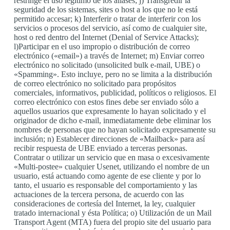
restringe el uso legítimo de los aliases; j) Transgredir la
seguridad de los sistemas, sites o host a los que no le está
permitido accesar; k) Interferir o tratar de interferir con los
servicios o procesos del servicio, así como de cualquier site,
host o red dentro del Internet (Denial of Service Attacks);
l)Participar en el uso impropio o distribución de correo
electrónico («email») a través de Internet; m) Enviar correo
electrónico no solicitado (unsolicited bulk e-mail, UBE) o
«Spamming». Esto incluye, pero no se limita a la distribución
de correo electrónico no solicitado para propósitos
comerciales, informativos, publicidad, políticos o religiosos. El
correo electrónico con estos fines debe ser enviado sólo a
aquellos usuarios que expresamente lo hayan solicitado y el
originador de dicho e-mail, inmediatamente debe eliminar los
nombres de personas que no hayan solicitado expresamente su
inclusión; n) Establecer direcciones de «Mailback» para así
recibir respuesta de UBE enviado a terceras personas.
Contratar o utilizar un servicio que en masa o excesivamente
«Multi-postee» cualquier Usenet, utilizando el nombre de un
usuario, está actuando como agente de ese cliente y por lo
tanto, el usuario es responsable del comportamiento y las
actuaciones de la tercera persona, de acuerdo con las
consideraciones de cortesía del Internet, la ley, cualquier
tratado internacional y ésta Política; o) Utilización de un Mail
Transport Agent (MTA) fuera del propio site del usuario para